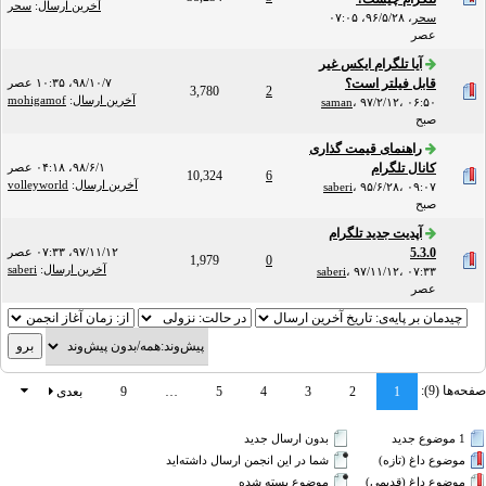
آخرین ارسال
:
سحر
سحر
،
۹۶/۵/۲۸، ۰۷:۰۵
عصر
آیا تلگرام ایکس غیر
قابل فیلتر است؟
۹۸/۱۰/۷، ۱۰:۳۵ عصر
3,780
2
آخرین ارسال
:
mohigamof
saman
،
۹۷/۲/۱۲، ۰۶:۵۰
صبح
راهنمای قیمت گذاری
کانال تلگرام
۹۸/۶/۱، ۰۴:۱۸ عصر
10,324
6
آخرین ارسال
:
volleyworld
saberi
،
۹۵/۶/۲۸، ۰۹:۰۷
صبح
آپدیت جدید تلگرام
5.3.0
۹۷/۱۱/۱۲، ۰۷:۳۳ عصر
1,979
0
آخرین ارسال
:
saberi
saberi
،
۹۷/۱۱/۱۲، ۰۷:۳۳
عصر
صفحه‌ها (9):
1
2
3
4
5
…
9
بعدی
1 موضوع جدید‌
بدون ارسال جدید‌
موضوع داغ (تازه‌)
شما در این انجمن ارسال داشته‌اید
موضوع داغ (قدیمی)
موضوع بسته شده