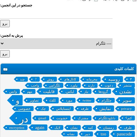
جستجو در این انجمن:
پرش به انجمن:
کلمات کلیدی
روسیه
۳
محرمانه
کانال‌های
روش
7
چند
منتشر
دعوت
دارند
بیاورد
تلگرامی
واجب
نشدن
قابلیت
گروه‌‌ها
نیاز
لیکس،
مهم
واتس
و
سوپر
call
چلگرام
twitter
مورد
تصاویر
نمایش
privacy
طرفه
اینستاپلاس
چک
خصوصی
در
کنم؟
دانلودتلگرام
مشترک
خشونت
gmail
again
طرف
زمستان
کنید
نشان
لایک
encryption
too
passcode
دبیر
نشانه