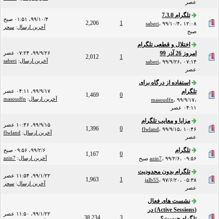
عصر
تلگرام 7.3.0
۹۹/۱۰/۴، ۰۱:۵۱ صبح
2,206
1
saberi
،
۹۹/۱۰/۴، ۱۲:۰۸
آخرین ارسال
:
سحر
صبح
اختلال و قطعی تلگرام
امروز 26 آذر 99
۹۹/۹/۲۶، ۰۷:۲۴ عصر
2,012
1
آخرین ارسال
:
saberi
saberi
،
۹۹/۹/۲۶، ۰۷:۱۴
عصر
استفاده از درگاه برای
تلگرام
۹۹/۹/۱۷، ۰۴:۱۱ عصر
1,469
0
آخرین ارسال
:
masoudfn
masoudfn
،
۹۹/۹/۱۷،
۰۴:۱۱ عصر
مزایا و معایب تلگرام
۹۹/۹/۱۵، ۱۰:۴۶ عصر
1,396
0
flwland
،
۹۹/۹/۱۵، ۱۰:۴۶
آخرین ارسال
:
flwland
عصر
تلگرام
۹۹/۲/۶، ۰۹:۵۶ صبح
1,167
0
آخرین ارسال
:
azin7
۹۹/۲/۶، ۰۹:۵۶ صبح
،
azin7
تلگرام بدون محدودیت
۹۹/۱/۲۲، ۱۱:۵۴ عصر
1,963
1
jalb55
،
۹۷/۶/۲۰، ۰۵:۳۸
آخرین ارسال
:
سحر
عصر
نشست های فعال
(Active Sessions) در
۹۹/۱/۲۲، ۱۱:۵۰ عصر
38,234
3
تلگرام چیست؟