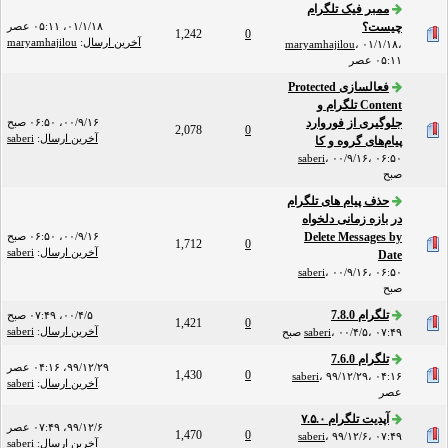
ممبر فیک تلگرام
چیست؟
۰۱/۱/۱۸، ۰۵:۱۱ عصر
1,242
0
آخرین ارسال
:
maryamhajilou
maryamhajilou
،
۰۱/۱/۱۸،
۰۵:۱۱ عصر
فعالسازی Protected
Content تلگرام و
جلوگیری از فوروارد
۰۰/۹/۱۶، ۰۶:۵۰ صبح
2,078
0
آخرین ارسال
:
saberi
پیام‌های گروه و کا
saberi
،
۰۰/۹/۱۶، ۰۶:۵۰
صبح
حذف پیام های تلگرام
در بازه زمانی دلخواه
Delete Messages by
۰۰/۹/۱۶، ۰۶:۵۰ صبح
1,712
0
آخرین ارسال
:
saberi
Date
saberi
،
۰۰/۹/۱۶، ۰۶:۵۰
صبح
تلگرام 7.8.0
۰۰/۴/۵، ۰۷:۴۹ صبح
1,421
0
آخرین ارسال
:
saberi
۰۰/۴/۵، ۰۷:۴۹ صبح
،
saberi
تلگرام 7.6.0
۹۹/۱۲/۲۹، ۰۴:۱۶ عصر
1,430
0
saberi
،
۹۹/۱۲/۲۹، ۰۴:۱۶
آخرین ارسال
:
saberi
عصر
آپدیت تلگرام ۷.۵.۰
۹۹/۱۲/۶، ۰۷:۴۹ عصر
1,470
0
saberi
،
۹۹/۱۲/۶، ۰۷:۴۹
آخرین ارسال
:
saberi