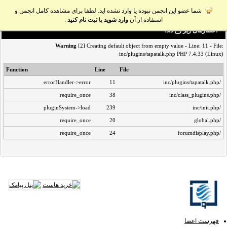
شما عضو این انجمن نبوده یا وارد نشده اید. لطفا برای مشاهده کامل انجمن و
استفاده از آن
وارد شوید
یا
ثبت نام کنید
.
اخطار‌های زیر رخ داد:
Warning
[2] Creating default object from empty value - Line: 11 - File:
inc/plugins/tapatalk.php PHP 7.4.33 (Linux)
Function
Line
File
errorHandler->error
11
/inc/plugins/tapatalk.php
require_once
38
/inc/class_plugins.php
pluginSystem->load
239
/inc/init.php
require_once
20
/global.php
require_once
24
/forumdisplay.php
فهرست اعضا