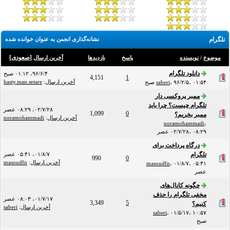
تلگرام
نشانه‌گذاری انجمن به عنوان خوانده شده
[
صعودی
]
موضوع
/
نویسنده
پاسخ
بازدید‌ها
آخرین ارسال
دانلود تلگرام
۹۶/۶/۴، ۰۱:۱۲ صبح
4,151
1
آخرین ارسال
:
hasty.man.setare
۹۶/۲/۵، ۰۱:۵۴ صبح
،
saberi
ممبر پروکسی دار
تلگرام چیست؟ چرا باید
۰۲/۷/۲۸، ۰۸:۲۹ عصر
1,099
0
ممبر بخریم؟
آخرین ارسال
:
noramohammadi
noramohammadi
،
۰۲/۷/۲۸، ۰۸:۲۹ عصر
درگاه پرداخت برای
تلگرام
۰۱/۸/۷، ۰۵:۴۱ عصر
990
0
آخرین ارسال
:
masoudfn
masoudfn
،
۰۱/۸/۷، ۰۵:۴۱
عصر
چگونه کانال‌های
مخفی تلگرام را حذف
۰۱/۷/۱۷، ۰۸:۰۳ عصر
3,349
5
کنیم؟
آخرین ارسال
:
saberi
saberi
،
۰۱/۵/۱۷، ۱۰:۵۷
صبح