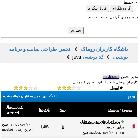
راهنما
گروه تلگرام
کانال تلگرام
درود مهمان گرامی!
ورود
ثبت نام
باشگاه کاربران روماک
انجمن طراحی سایت و برنامه
نویسی
کد نویسی
java
مدیر انجمن:
ms.khassi
کاربرانِ درحال بازدید از این انجمن: 1 مهمان
امتیاز
java
نشانه‌گذاری انجمن به عنوان خوانده شده
آخرین ارسال
موضوع
/
نویسنده
پاسخ
بازدید‌ها
[
صعودی
]
نرم افزارهای مدیریت فایل
۹۸/۴/۱۰، ۱۲:۳۵ صبح
1,485
0
برای اندروید
آخرین ارسال
:
magbot
۹۸/۴/۱۰، ۱۲:۳۵ صبح
،
magbot