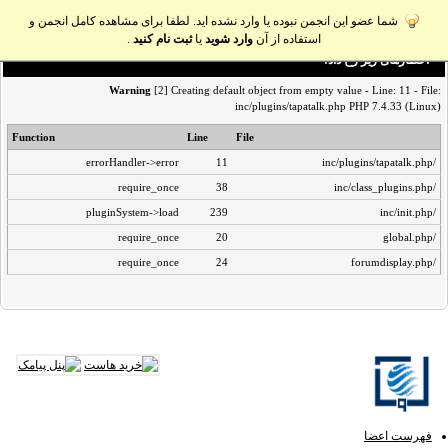
شما عضو این انجمن نبوده یا وارد نشده اید. لطفا برای مشاهده کامل انجمن و
استفاده از آن
وارد شوید
یا
ثبت نام کنید
.
اخطار‌های زیر رخ داد:
Warning
[2] Creating default object from empty value - Line: 11 - File:
inc/plugins/tapatalk.php PHP 7.4.33 (Linux)
Function
Line
File
errorHandler->error
11
/inc/plugins/tapatalk.php
require_once
38
/inc/class_plugins.php
pluginSystem->load
239
/inc/init.php
require_once
20
/global.php
require_once
24
/forumdisplay.php
فهرست اعضا