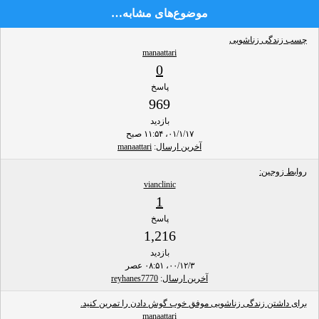
موضوع‌های مشابه…
چسب زندگی زناشویی
manaattari
0
پاسخ
969
بازدید
۰۱/۱/۱۷، ۱۱:۵۴ صبح
آخرین ارسال
:
manaattari
روابط زوجین:
vianclinic
1
پاسخ
1,216
بازدید
۰۰/۱۲/۳، ۰۸:۵۱ عصر
آخرین ارسال
:
reyhanes7770
برای داشتن زندگی زناشویی موفق خوب گوش دادن را تمرین کنید.
manaattari