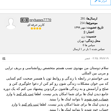
ابزار ها
ارسال‌ها:
291
reyhanes7770
موضوع‌ها:
214
کاربر حرفه ای
تاریخ عضویت:
مهر ۱۳۹۹
اعتبار:
0
جنسیت:
زن
محل زندگی:
تهران
سپاس ها 0
سپاس شده 1 بار در 1 ارسال
۹۹/۷/۱۹، ۰۲:۲۵ عصر
#1
سلام دوستان من مهدوی نسب هستم متخصص روانشناسی و بریف تراپی
و مربی بین المللی
می خواستم در رابطه با زندگی و روابط تون با همسر صحبت کنم کسایی
که می خوان مشکلات زندگی شون رو کم کنن از دعوا جلوگیری کنن و
صلح و آراممش و به زندگی هاشون برگردونن پیشنهاد می کنم که یک دوره
جامع دیدن لینک ها برای شما امکان پذیر نیست. لطفا
ثبت نام کنید
یا
وارد
حساب خود شوید
تا بتوانید لینک ها را ببینید.
و دیدن لینک ها برای شما امکان پذیر نیست. لطفا
ثبت نام کنید
یا
وارد
حساب خود شوید
تا بتوانید لینک ها را ببینید.