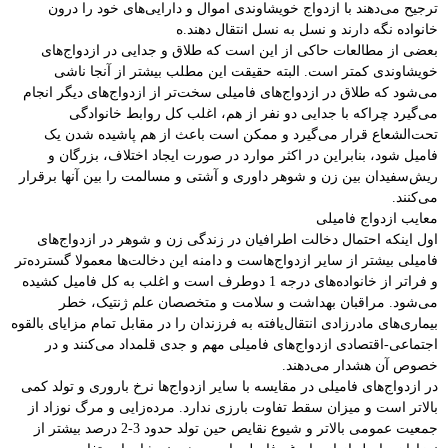
ترجیح می‌دهند با ازدواج خویشاوندی اموال و دارایی‌های خود را درون
خانواده نگه‌ دارند و نسل به نسل انتقال دهند.ه
بعضی از مطالعات حاکی از این است که طلاق و جدایی در ازدواج‌های
خویشاوندی کمتر است. البته حقیقت این مطلب بیشتر از آنجا ناشی
می‌شود که طلاق در ازدواج‌های فامیلی سخت‌تر از ازدواج‌های دیگر انجام
می‌گیرد چراکه با جدایی دو نفر از هم، اغلب کل روابط خانوادگی
تحت‌‌الشعاع قرار می‌گیرد و ممکن است باعث از هم پاشیده شدن یک
فامیل شود، بنابراین در اکثر موارد در صورت ایجاد اختلاف، بزرگان و
ریش‌سفیدان بین زن و شوهر‌ داوری و آشتی و مسالمت را بین آنها برقرار
می‌کنند.
معایب ازدواج فامیلی
اول اینکه احتمال دخالت اطرافیان در زندگی زن و شوهر‌ در ازدواج‌های
فامیلی بیشتر از سایر ازدواج‌هاست و دامنه این دخالت‌ها معمولا گسترده‌تر
و فراتر از خانواده‌های درجه 1 دوطرف است و اغلب به کل فامیل کشیده
می‌شود. مراقبان بهداشت و سلامت و متخصصان علم ژنتیک، خطر
بیماری‌های مادرزادی انتقال‌یافته به فرزندان را در مقابل تمام مزایای بالقوه
اجتماعی-اقتصادی ازدواج‌های فامیلی مهم و جدی قلمداد می‌کنند و در
خصوص آن هشدار می‌دهند.
در ازدواج‌های فامیلی در مقایسه با سایر ازدواج‌ها نرخ باروری و تولد کمی
بالاتر است و میزان سقط تفاوت بارزی ندارد. مرده‌زایی و مرگ نوزاد از
جمعیت عمومی بالاتر و شیوع نقایص حین تولد حدود 3-2 درصد بیشتر از