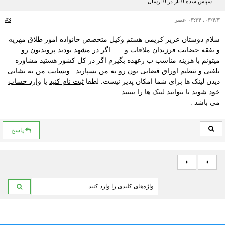
سپاس شده 0 بار در 0 ارسال
۰۳/۴/۳، ۰۳:۳۴ عصر
#3
سلام دوستان عزیز کریمی هستم وکیل متخصص خانواده امور طلاق مهریه
و نفقه حضانت فرزندان ملاقات و ... . اگر در مشهد بودید پروندتون رو
میتونم با هزینه مناسب ب رعهده بگیرم اگر در کل کشور هستید مشاوره
تلفنی و تنظیم اوراق قضایی تون رو به من بسپارید . وبسایت من به نشانی
دیدن لینک ها برای شما امکان پذیر نیست. لطفا
ثبت نام کنید
یا
وارد حساب
خود شوید
تا بتوانید لینک ها را ببینید.
می باشد .
پاسخ