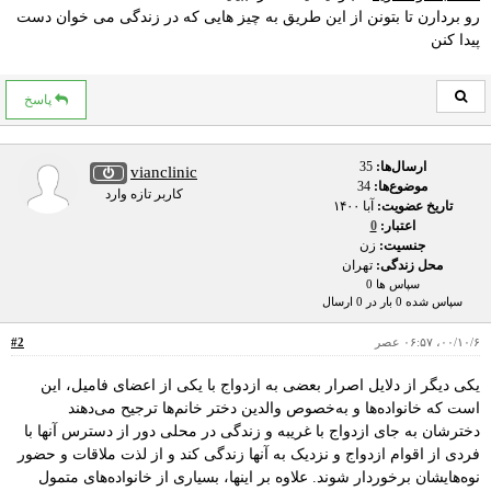
رو بردارن تا بتونن از این طریق به چیز هایی که در زندگی می خوان دست
پیدا کنن
پاسخ
ارسال‌ها:
35
vianclinic
موضوع‌ها:
34
کاربر تازه وارد
تاریخ عضویت:
آبا ۱۴۰۰
اعتبار:
0
جنسیت:
زن
محل زندگی:
تهران
سپاس ها 0
سپاس شده 0 بار در 0 ارسال
۰۰/۱۰/۶، ۰۶:۵۷ عصر
#2
یکی دیگر از دلایل اصرار بعضی به ازدواج با یکی از اعضای فامیل، این
است که خانواده‌ها و به‌خصوص والدین دختر خانم‌ها ترجیح می‌دهند
دخترشان به جای ازدواج با غریبه و زندگی در محلی دور از دسترس آنها با
فردی از اقوام ازدواج و نزدیک به آنها زندگی کند و از لذت ملاقات و حضور
نوه‌هایشان برخوردار شوند. علاوه بر اینها، بسیاری از خانواده‌های متمول