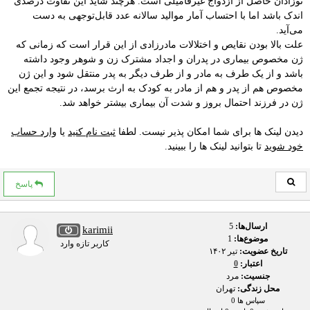
نوزادان حاصل از ازدواج غیرفامیلی است. هرچند شاید این تفاوت درصدی
اندک باشد اما با احتساب آمار موالید سالانه عدد قابل‌توجهی به دست
می‌آید.
علت بالا بودن نقایص و اختلالات مادرزادی از این قرار است که زمانی که
ژن مخصوص بیماری در پدران و اجداد مشترک زن و شوهر وجود داشته
باشد و از یک طرف به مادر و از طرف دیگر به پدر منتقل شود و این ژن
مخصوص هم از پدر و هم از مادر به کودک به ارث برسد، در نتیجه تجمع این
ژن در فرزند احتمال بروز و شدت آن بیماری بیشتر خواهد شد.
دیدن لینک ها برای شما امکان پذیر نیست. لطفا
ثبت نام کنید
یا
وارد حساب
خود شوید
تا بتوانید لینک ها را ببینید.
پاسخ
ارسال‌ها:
5
karimii
موضوع‌ها:
1
کاربر تازه وارد
تاریخ عضویت:
تير ۱۴۰۲
اعتبار:
0
جنسیت:
مرد
محل زندگی:
تهران
سپاس ها 0