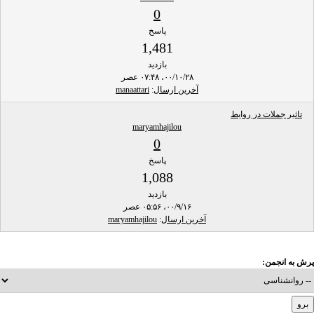
0
پاسخ
1,481
بازدید
۰۰/۱۰/۲۸، ۰۷:۴۸ عصر
آخرین ارسال
:
manaattari
تاثیر جملات در روابط
maryamhajilou
0
پاسخ
1,088
بازدید
۰۰/۹/۱۶، ۰۵:۵۶ عصر
آخرین ارسال
:
maryamhajilou
پرش به انجمن: