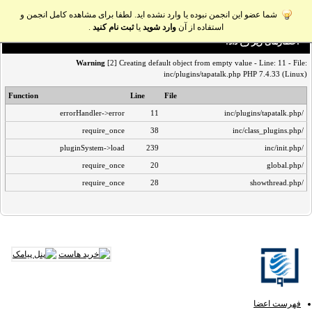
شما عضو این انجمن نبوده یا وارد نشده اید. لطفا برای مشاهده کامل انجمن و
استفاده از آن
وارد شوید
یا
ثبت نام کنید
.
اخطار‌های زیر رخ داد:
Warning
[2] Creating default object from empty value - Line: 11 - File:
inc/plugins/tapatalk.php PHP 7.4.33 (Linux)
Function
Line
File
errorHandler->error
11
/inc/plugins/tapatalk.php
require_once
38
/inc/class_plugins.php
pluginSystem->load
239
/inc/init.php
require_once
20
/global.php
require_once
28
/showthread.php
فهرست اعضا