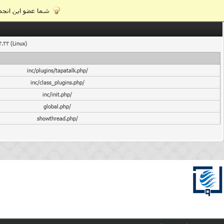
شما عضو این انجمن
4.33 (Linux)
/inc/plugins/tapatalk.php
/inc/class_plugins.php
/inc/init.php
/global.php
/showthread.php