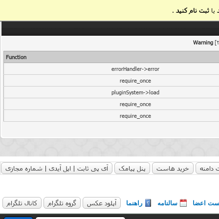
یا
ثبت نام کنید
.
Warning
[2
Function
errorHandler->error
require_once
pluginSystem->load
require_once
require_once
 دامنه
خرید هاست
پنل پیامک
آی پی ثابت | اپل آیدی | شماره مجازی
آپلود عکس
گروه تلگرام
کانال تلگرام
ست اعضا
سالنامه
راهنما