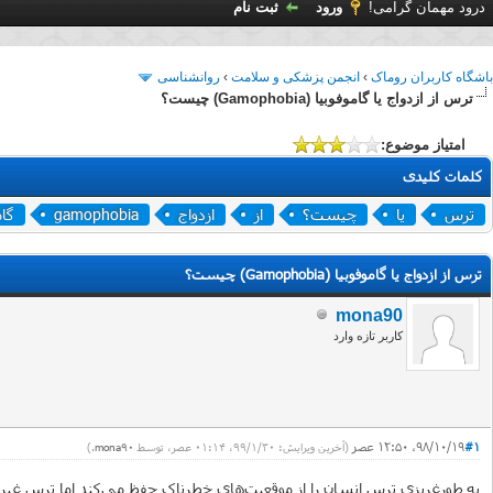
درود مهمان گرامی!
ورود
ثبت نام
باشگاه کاربران روماک
›
انجمن پزشکی و سلامت
›
روانشناسی
ترس از ازدواج یا گاموفوبیا (Gamophobia) چیست؟
امتیاز موضوع:
کلمات کلیدی
ترس
یا
چیست؟
از
ازدواج
gamophobia
گام
ترس از ازدواج یا گاموفوبیا (Gamophobia) چیست؟
mona90
کاربر تازه وارد
#1
۹۸/۱۰/۱۹، ۱۲:۵۰ عصر
(آخرین ویرایش: ۹۹/۱/۳۰، ۰۱:۱۴ عصر، توسط
mona90
.)
به طورغریزی ترس انسان را از موقعیت‌های خطرناک حفظ می‌کند اما ترس غیرمن