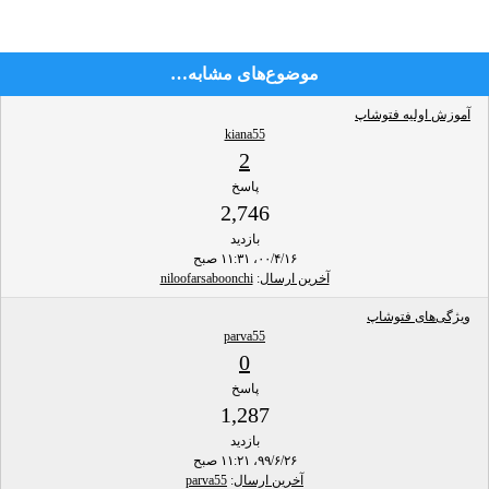
موضوع‌های مشابه…
آموزش اولیه فتوشاپ
kiana55
2
پاسخ
2,746
بازدید
۰۰/۴/۱۶، ۱۱:۳۱ صبح
آخرین ارسال
:
niloofarsaboonchi
ویژگی‌های فتوشاپ
parva55
0
پاسخ
1,287
بازدید
۹۹/۶/۲۶، ۱۱:۲۱ صبح
آخرین ارسال
:
parva55