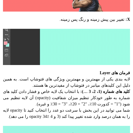
X:
تغییر بین پیش زمینه و رنگ پس زمینه.
فرمان های Layer
لایه بندی یکی از مهمترین و مهمترین ویژگی های فتوشاپ است. به همین
دلیل این کلیدهای میانبر در فتوشاپ از مفیدترین ها هستند.
کلید های شماره (1، 2، 3 …):
با انتخاب یک لایه خاص و فشار دادن کلید های
شماره به طور خودکار تنظیم میزان شفافیت (opacity) آن لایه تنظیم می
شود (“1” = کدورت 10٪، “2” = 20٪، “3” = 30٪ و غیره).
شما می توانید در این بخش با سرعت دو عدد را انتخاب کنید تا opacity لایه
را به همان درصد وارد شده تغییر پیدا کند (3 و 4 opacity 34٪ را می دهد).