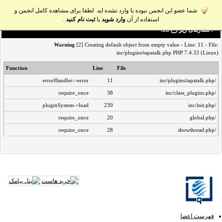
شما عضو این انجمن نبوده یا وارد نشده اید. لطفا برای مشاهده کامل انجمن و
استفاده از آن
وارد شوید
یا
ثبت نام کنید
.
اخطار‌های زیر رخ داد:
Warning
[2] Creating default object from empty value - Line: 11 - File:
inc/plugins/tapatalk.php PHP 7.4.33 (Linux)
Function
Line
File
errorHandler->error
11
/inc/plugins/tapatalk.php
require_once
38
/inc/class_plugins.php
pluginSystem->load
239
/inc/init.php
require_once
20
/global.php
require_once
28
/showthread.php
فهرست اعضا