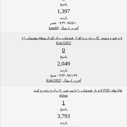
پاسخ
1,397
بازدید
۹۸/۵/۱۰، ۰۹:۳۲ عصر
آخرین ارسال
:
kami66
۸ ترفند و دستور کاربردی نرم افزار فتوشاپ برای افراد سطح مقدماتی (ج
Kids32822
0
پاسخ
2,049
بازدید
۹۸/۱/۲۹، ۰۹:۴۲ صبح
آخرین ارسال
:
Kids32822
فایل‌های PSD لایه باز فتوشاپ را با سرعت ۲۰ برابری ذخیره کنید
elshan
1
پاسخ
3,793
بازدید