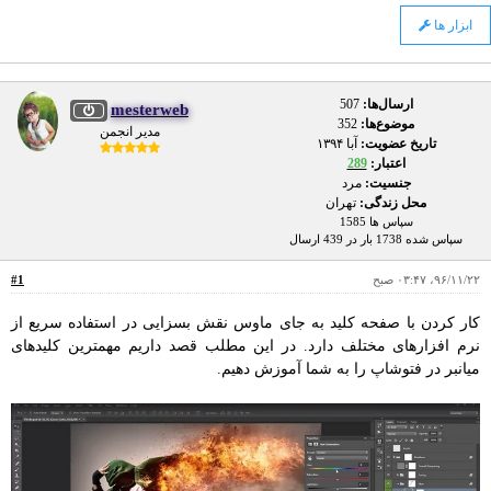
ابزار ها
ارسال‌ها:
507
mesterweb
موضوع‌ها:
352
مدیر انجمن
تاریخ عضویت:
آبا ۱۳۹۴
اعتبار:
289
جنسیت:
مرد
محل زندگی:
تهران
سپاس ها 1585
سپاس شده 1738 بار در 439 ارسال
۹۶/۱۱/۲۲، ۰۳:۴۷ صبح
#1
کار کردن با صفحه کلید به جای ماوس نقش بسزایی در استفاده سریع از
نرم افزارهای مختلف دارد. در این مطلب قصد داریم مهمترین کلیدهای
میانبر در فتوشاپ را به شما آموزش دهیم.