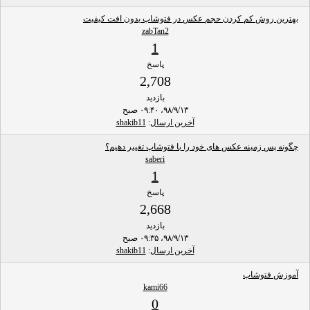
بهترین روش کم کردن حجم عکس در فتوشاپ بدون افت کیفیت
zabTan2
1
پاسخ
2,708
بازدید
۹۸/۹/۱۳، ۰۹:۴۰ صبح
آخرین ارسال
:
shakib11
چگونه پس زمینه عکس های خود را با فتوشاپ تغییر دهیم؟
saberi
1
پاسخ
2,668
بازدید
۹۸/۹/۱۳، ۰۹:۳۵ صبح
آخرین ارسال
:
shakib11
آموزش فتوشاپ
kami66
0