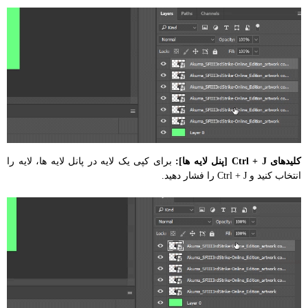
کلیدهای Ctrl + J [پنل لایه ها]:
برای کپی یک لایه در پانل لایه ها، لایه را
انتخاب کنید و Ctrl + J را فشار دهید.