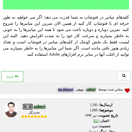
کلیدهای میانبر در فتوشاپ به شما قدرت می دهد؛ اگر می خواهید به طور
حرفه ای با فتوشاپ کار کنید از همین الان تمرین این میانبرها را شروع
کنید. تمرین دوباره و دوباره باعث می شود تا همه این میانبرها را به خوبی
به خاطر بسپارید و سرعت کار خود را به شدت افزایش دهید. البته این
لیست فقط یک بخش کوچک از کلیدهای میانبر در فتوشاپ است و تعداد
زیادی هنوز باقی مانده است. اگر شما این میانبرها را به خاطر بسپارید می
توانید از اغلب آنها در سایر نرم افزارهای Adobe استفاده کنید.
پاسخ
saberi
،
سحر
،
ms.khassi
سپاس شده توسط
ارسال‌ها:
1,341
saberi
موضوع‌ها:
1,000
مدیرکل
تاریخ عضویت:
تير ۱۳۹۴
اعتبار:
852
جنسیت:
مرد
محل زندگی:
تهران