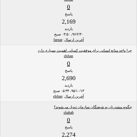
0
پاسخ
2,169
بازدید
۹۶/۲/۳۰، ۰۳:۵۰ صبح
آخرین ارسال
:
farnaz
چرا واحد منابع انسانی برای موفقیت کمپانی اهمیت بسیاری دارد
elshan
0
پاسخ
2,690
بازدید
۹۵/۱۰/۱۳، ۰۵:۳۴ صبح
آخرین ارسال
:
elshan
چگونه مشتریان به شیفتگان سازمان تبدیل می‌شوند؟
shahab
0
پاسخ
2,274