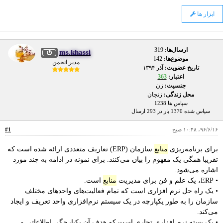
ابزار ها
ارسال‌ها:
319
ms.khassi
موضوع‌ها:
142
مدیر انجمن
تاریخ عضویت:
آذر ۱۳۹۴
اعتبار:
363
جنسیت:
زن
محل زندگی:
زنجان
سپاس ها 1238
سپاس شده 1370 بار در 293 ارسال
۹۶/۶/۱۶، ۱۰:۴۸ صبح
#1
برای برنامه‌ریزی
منابع
سازمان (ERP) تعاریف متعددی ارائه شده است که
تقریبا همگی یک مفهوم را بیان می‌کنند. برای نمونه در ادامه به چند مورد
اشاره می‌شود:
• ERP، یک علم و فن برای مدیریت
منابع
است.
• یک راه حل نرم ‌افزاری است که تمام فعالیت‌های واحدهای مختلف
سازمان را به طور یکپارچه در یک سیستم نرم‌افزاری واحد تعریف و ایجاد
می‌کند.
• یک بسته نرم‌ افزاری تجاری است که هدف آن یکپارچگی اطلاعاتی و