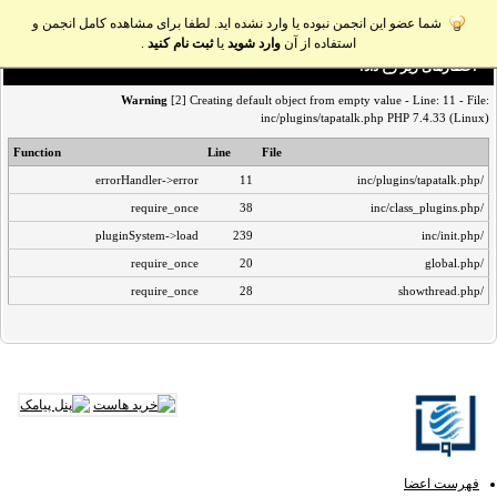
شما عضو این انجمن نبوده یا وارد نشده اید. لطفا برای مشاهده کامل انجمن و
استفاده از آن
وارد شوید
یا
ثبت نام کنید
.
اخطار‌های زیر رخ داد:
Warning
[2] Creating default object from empty value - Line: 11 - File:
inc/plugins/tapatalk.php PHP 7.4.33 (Linux)
Function
Line
File
errorHandler->error
11
/inc/plugins/tapatalk.php
require_once
38
/inc/class_plugins.php
pluginSystem->load
239
/inc/init.php
require_once
20
/global.php
require_once
28
/showthread.php
فهرست اعضا