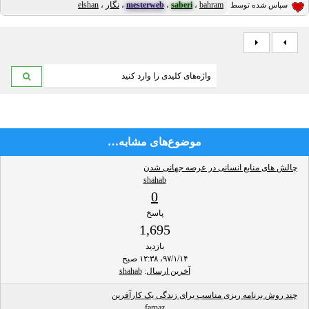
bahram
،
saberi
،
mesterweb
،
نگار
،
elshan
سپاس شده توسط
موضوع‌های مشابه…
چالش های منابع انسانی در عرصه جهانی شدن
shahab
0
پاسخ
1,695
بازدید
۹۷/۱/۱۴، ۱۲:۳۸ صبح
آخرین ارسال
:
shahab
چند روش برنامه ریزی مناسب برای زندگی یک کارآفرین
farnaz