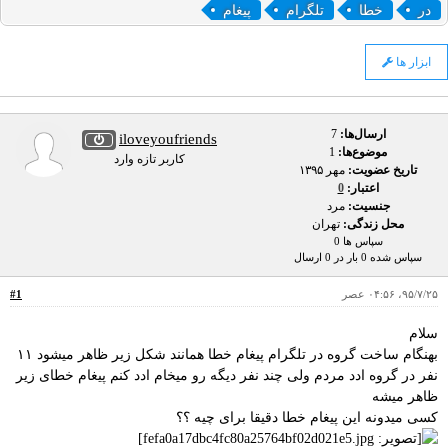
در
خطا
تلگرام
پیغام
ابزار ها
ارسال‌ها:
7
iloveyoufriends
موضوع‌ها:
1
کاربر تازه وارد
تاریخ عضویت:
مهر ۱۳۹۵
اعتبار:
0
جنسیت:
مرد
محل زندگی:
تهران
سپاس ها 0
سپاس شده 0 بار در 0 ارسال
۹۵/۷/۲۵، ۰۴:۵۶ عصر
#1
سلام
بهنگام ساخت گروه در تلگرام پیغام خطا همانند شکل زیر ظاهر میشود ۱۱
نفر در گروه ادد مردم ولی چند نفر دیگه رو میخام ادد کنم پیغام خطای زیر
ظاهر میشه
کسی میدونه این پیغام خطا دقیقا برای چیه ؟؟