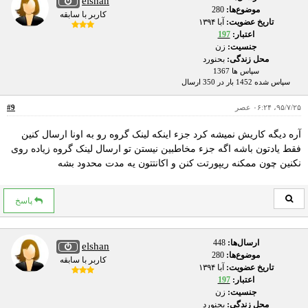
elshan
موضوع‌ها:
280
کاربر با سابقه
تاریخ عضویت:
آبا ۱۳۹۴
اعتبار:
197
جنسیت:
زن
محل زندگی:
بحنورد
سپاس ها 1367
سپاس شده 1452 بار در 350 ارسال
۹۵/۷/۲۵، ۰۶:۲۴ عصر
#9
آره دیگه کاریش نمیشه کرد جزء اینکه لینک گروه رو به اونا ارسال کنین
فقط یادتون باشه اگه جزء مخاطبین نیستن تو ارسال لینک گروه زیاده روی
نکنین چون ممکنه ریپورتت کنن و اکانتتون یه مدت محدود بشه
پاسخ
ارسال‌ها:
448
elshan
موضوع‌ها:
280
کاربر با سابقه
تاریخ عضویت:
آبا ۱۳۹۴
اعتبار:
197
جنسیت:
زن
محل زندگی:
بحنورد