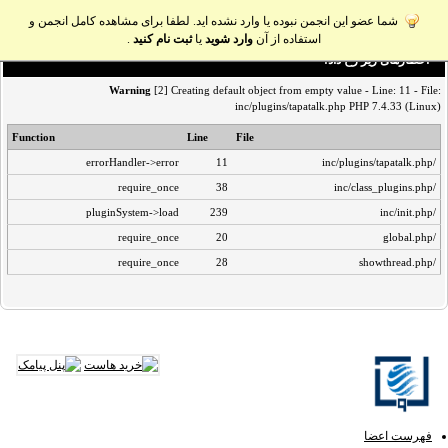
شما عضو این انجمن نبوده یا وارد نشده اید. لطفا برای مشاهده کامل انجمن و
استفاده از آن
وارد شوید
یا
ثبت نام کنید
.
اخطار‌های زیر رخ داد:
Warning
[2] Creating default object from empty value - Line: 11 - File:
inc/plugins/tapatalk.php PHP 7.4.33 (Linux)
Function
Line
File
errorHandler->error
11
/inc/plugins/tapatalk.php
require_once
38
/inc/class_plugins.php
pluginSystem->load
239
/inc/init.php
require_once
20
/global.php
require_once
28
/showthread.php
فهرست اعضا