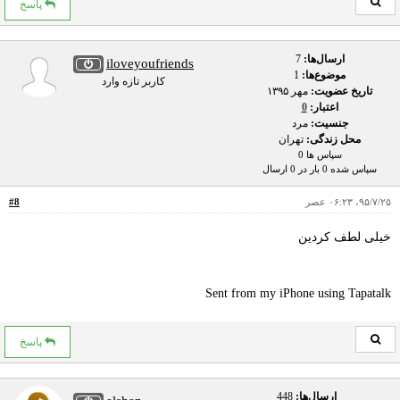
پاسخ
ارسال‌ها:
7
iloveyoufriends
موضوع‌ها:
1
کاربر تازه وارد
تاریخ عضویت:
مهر ۱۳۹۵
اعتبار:
0
جنسیت:
مرد
محل زندگی:
تهران
سپاس ها 0
سپاس شده 0 بار در 0 ارسال
۹۵/۷/۲۵، ۰۶:۲۳ عصر
#8
خیلی لطف کردین
Sent from my iPhone using Tapatalk
پاسخ
ارسال‌ها:
448