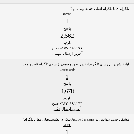
تلگرام X با تلگرام اصلی چه تفاوتی دارد؟
saman
1
پاسخ
2,562
بازدید
۹۶/۱۱/۲۱، ۰۵:۵۵ صبح
آخرین ارسال
: مهمان
اپلیکیشن پیام رسان تلگرام ایکس بطور رسمی از سوی تلگرام تایید و معر
mesterweb
1
پاسخ
3,678
بازدید
۹۶/۱۱/۱۴، ۰۴:۲۲ صبح
آخرین ارسال
:
نگار
مشکل حذف دیوایس در Active Sessions تلگرام (نشست‌های فعال تلگرام)
saberi
1