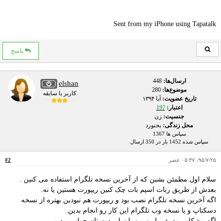
Sent from my iPhone using Tapatalk
پاسخ
ارسال‌ها:
448
elshan
موضوع‌ها:
280
کاربر با سابقه
تاریخ عضویت:
آبا ۱۳۹۴
اعتبار:
197
جنسیت:
زن
محل زندگی:
بحنورد
سپاس ها 1367
سپاس شده 1452 بار در 350 ارسال
۹۵/۷/۲۵، ۰۵:۳۷ عصر
#2
سلام اول مطمئن بشبن که از آخرین نسخه تلگرام استفاده می کنین .
بعدش از طریق ربات اسپم بات چک کنین ریپورت هستین یا نه.
اگه آخرین نسخه تلگرام نصب بود و ریپورت هم نبودین بهتره از نسخه
دسکتاپ و یا نسخه وب تلگرام این کار رو انجام بدین.
اگه مشکلی بود بفرمایین من یا سایر دوستان جواب میدیم