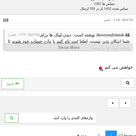
سپاس ها 1367
سپاس شده 1452 بار در 350 ارسال
۹۵/۷/۲۵، ۰۶:۲۵ عصر
#10
(۹۵/۷/۲۵، ۰۶:۲۳ عصر)
iloveyoufriends نوشته است: دیدن لینک ها برای
شما امکان پذیر نیست. لطفا
ثبت نام کنید
یا
وارد حساب خود شوید
تا
بتوانید لینک ها را ببینید.
خیلی لطف کردین
خواهش می کنم
Sent from my iPhone using Tapatalk
پاسخ
صفحه‌ها (2):
1
2
بعدی