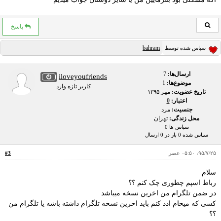
پاسخ
bahram
سپاس شده توسط
ارسال‌ها:
7
iloveyoufriends
موضوع‌ها:
1
کاربر تازه وارد
تاریخ عضویت:
مهر ۱۳۹۵
اعتبار:
0
جنسیت:
مرد
محل زندگی:
تهران
سپاس ها 0
سپاس شده 0 بار در 0 ارسال
۹۵/۷/۲۵، ۰۵:۵۰ عصر
#3
سلام
رباط اسپم چطوری چک کنم ؟؟
در ضمن تلگرام من اخرین نسخه میباشد
کسی که میخام ادد کنم باید اخرین نسخه تلگرام داشته باشه یا تلگرام من
؟؟