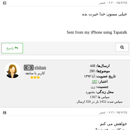
۹۵/۷/۲۵، ۰۶:۲۰ عصر
#5
خیلی ممنون خدا خیرت بده
Sent from my iPhone using Tapatalk
پاسخ
ارسال‌ها:
448
elshan
موضوع‌ها:
280
کاربر با سابقه
تاریخ عضویت:
آبا ۱۳۹۴
اعتبار:
197
جنسیت:
زن
محل زندگی:
بحنورد
سپاس ها 1367
سپاس شده 1452 بار در 350 ارسال
۹۵/۷/۲۵، ۰۶:۲۱ عصر
#6
خواهش می کنم
مشکلتون رفع شد؟