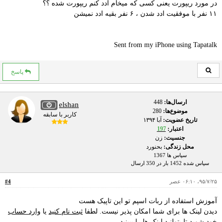
در مورد ریپورت یعنی کسی که میخام ادد کنم ریپورت شده ؟؟
۱۱ نفر با موفقیت ادد شدن ، ۶ نفر بقیه ادد نمیشن
Sent from my iPhone using Tapatalk
پاسخ
ارسال‌ها:
448
elshan
موضوع‌ها:
280
کاربر با سابقه
تاریخ عضویت:
آبا ۱۳۹۴
اعتبار:
197
جنسیت:
زن
محل زندگی:
بحنورد
سپاس ها 1367
سپاس شده 1452 بار در 350 ارسال
۹۵/۷/۲۵، ۰۶:۱۰ عصر
#4
آموزش استفاده از ربات اسپم تو این تاپیک هست
دیدن لینک ها برای شما امکان پذیر نیست. لطفا
ثبت نام کنید
یا
وارد حساب
خود شوید
تا بتوانید لینک ها را ببینید.