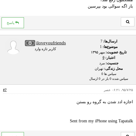
باز اگه سوالی بود بپرسین
پاسخ
ارسال‌ها:
7
iloveyoufriends
موضوع‌ها:
1
کاربر تازه وارد
تاریخ عضویت:
مهر ۱۳۹۵
اعتبار:
0
جنسیت:
مرد
محل زندگی:
تهران
سپاس ها 0
سپاس شده 0 بار در 0 ارسال
۹۵/۷/۲۵، ۰۶:۲۱ عصر
#7
اجازه ادد شدن به گروه رو بستن
Sent from my iPhone using Tapatalk