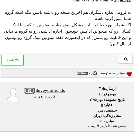
نه لزومی نداره دسگران هم آخرین نسخه رو داشته باشن مگه اینکه گروه
شما سوپرگروه باشه
اگه شما ریپورت باشین این مشکل پیش میاد و نمیتونین اد کنین یا اینکه
کسانی رو که میخواین اد کنین خودشون اجازه اد شدن رو به گروه ها ندادن
و این قابلیت رو بستن( که در اینصورت فقط میتونین لینک گروه رو بهشون
ارسال کنین)
پاسخ
نگار
،
bahram
سپاس شده توسط
ارسال‌ها:
7
iloveyoufriends
موضوع‌ها:
1
کاربر تازه وارد
تاریخ عضویت:
مهر ۱۳۹۵
اعتبار:
0
جنسیت:
مرد
محل زندگی:
تهران
سپاس ها 0
سپاس شده 0 بار در 0 ارسال