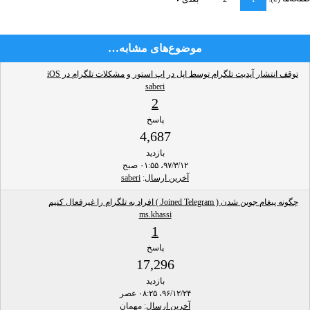
موضوع‌های مشابه…
توقف انتشار آپدیت تلگرام توسط اپل در اپ استور و مشکلات تلگرام در iOS
saberi
2
پاسخ
4,687
بازدید
۹۷/۳/۱۲، ۰۱:۵۵ صبح
آخرین ارسال
:
saberi
چگونه پیغام جوین شدن ( Joined Telegram ) افراد به تلگرام را غیرفعال کنیم
ms.khassi
1
پاسخ
17,296
بازدید
۹۶/۱۲/۲۴، ۰۸:۲۵ عصر
آخرین ارسال
: مهمان