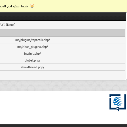
شما عضو این انجمن
4.33 (Linux)
/inc/plugins/tapatalk.php
/inc/class_plugins.php
/inc/init.php
/global.php
/showthread.php