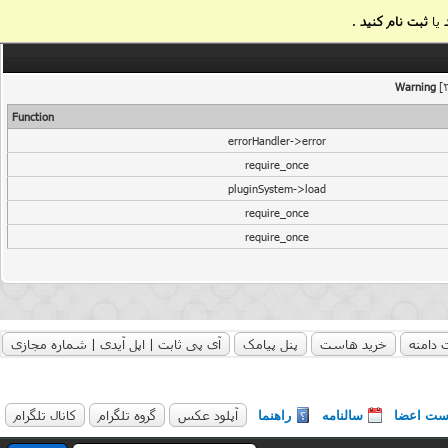
یا
ثبت نام کنید
.
Warning
[2
Function
errorHandler->error
require_once
pluginSystem->load
require_once
require_once
 دامنه
خرید هاست
پنل پیامک
آی پی ثابت | اپل آیدی | شماره مجازی
آپلود عکس
گروه تلگرام
کانال تلگرام
ست اعضا
سالنامه
راهنما