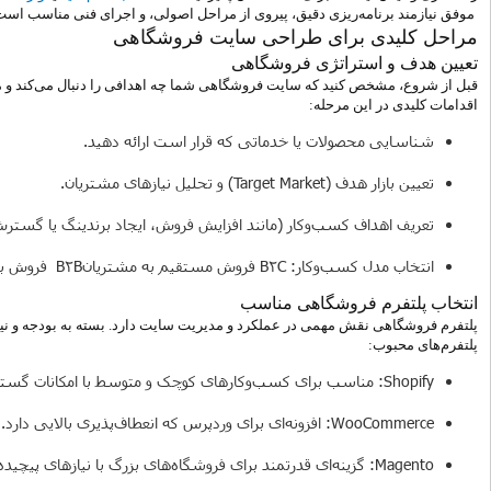
موفق نیازمند برنامه‌ریزی دقیق، پیروی از مراحل اصولی، و اجرای فنی مناسب است.
مراحل کلیدی برای طراحی سایت فروشگاهی
تعیین هدف و استراتژی فروشگاهی
قبل از شروع، مشخص کنید که سایت فروشگاهی شما چه اهدافی را دنبال می‌کند و
اقدامات کلیدی در این مرحله:
شناسایی محصولات یا خدماتی که قرار است ارائه دهید.
تعیین بازار هدف (Target Market) و تحلیل نیازهای مشتریان.
تعریف اهداف کسب‌وکار (مانند افزایش فروش، ایجاد برندینگ یا گسترش 
انتخاب مدل کسب‌وکار:
B2C فروش مستقیم به مشتریانB2B فروش به کسب‌وکارها یا C2C پلتفرم فروش بین مشتریان
انتخاب پلتفرم فروشگاهی مناسب
پلتفرم فروشگاهی نقش مهمی در عملکرد و مدیریت سایت دارد. بسته به بودجه و نیازها
پلتفرم‌های محبوب:
Shopify: مناسب برای کسب‌وکارهای کوچک و متوسط با امکانات گسترده و رابط کاربری ساده.
WooCommerce: افزونه‌ای برای وردپرس که انعطاف‌پذیری بالایی دارد.
Magento: گزینه‌ای قدرتمند برای فروشگاه‌های بزرگ با نیازهای پیچیده.