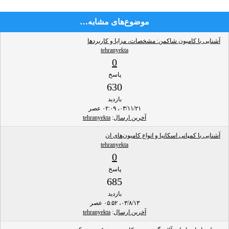
موضوع‌های مشابه…
آشنایی با کامیون شاکمن: مشخصات، مزایا و کاربردها
tehranyekta
0
پاسخ
630
بازدید
۰۳/۱۱/۲۱، ۰۲:۰۹ عصر
آخرین ارسال
:
tehranyekta
آشنایی با کمپانی اسکانیا و انواع کامیون‌های ان
tehranyekta
0
پاسخ
685
بازدید
۰۳/۸/۱۳، ۰۵:۵۲ عصر
آخرین ارسال
:
tehranyekta