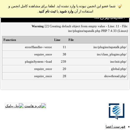
شما عضو این انجمن نبوده یا وارد نشده اید. لطفا برای مشاهده کامل انجمن و
استفاده از آن
وارد شوید
یا
ثبت نام کنید
.
اخطار‌های زیر رخ داد:
Warning
[2] Creating default object from empty value - Line: 11 - File:
inc/plugins/tapatalk.php PHP 7.4.33 (Linux)
Function
Line
File
errorHandler->error
11
/inc/plugins/tapatalk.php
require_once
38
/inc/class_plugins.php
pluginSystem->load
239
/inc/init.php
require_once
20
/global.php
require_once
28
/showthread.php
فهرست اعضا