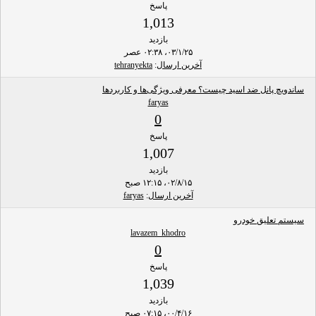
پاسخ
1,013
بازدید
۰۳/۱/۲۵، ۰۲:۳۸ عصر
آخرین ارسال
:
tehranyekta
ساندویچ پانل ضد اسید چیست؟ معرفی ویژگی‌ها و کاربردها
faryas
0
پاسخ
1,007
بازدید
۰۲/۸/۱۵، ۱۲:۱۵ صبح
آخرین ارسال
:
faryas
سیستم تعلیق خودرو
lavazem_khodro
0
پاسخ
1,039
بازدید
۰۰/۴/۱۶، ۰۷:۱۵ صبح