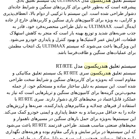
سیستم تعلیق
هندریکسون
مدل ULTIMAAX
یک سیستم تعلیق بادی
پیشرفته است که به‌طور خاص برای کاربردهای سنگین و شرایط جاده‌ای
دشوار طراحی شده است. این سیستم با ترکیبی از دوام بالا، انعطاف‌پذیری
و کارایی، به ویژه برای کامیون‌های باری سنگین و کاربردهای خارج از جاده
ایده‌آل است. ULTIMAAX
به دلیل طراحی منحصربه‌فرد خود، قادر به
جذب ضربه‌های شدید و توزیع بهینه بار است که منجر به کاهش استهلاک
قطعات، افزایش عمر لاستیک‌ها و بهبود کنترل و پایداری خودرو می‌شود.
این ویژگی‌ها باعث می‌شوند که سیستم ULTIMAAX
یک انتخاب مطمئن
برای عملیات‌های سنگین و طاقت‌فرسا باشد.
سیستم تعلیق
هندریکسون
مدل RT/RTE
سیستم تعلیق
هندریکسون
سری RT/RTE یک سیستم تعلیق مکانیکی و
مقاوم است که به‌ویژه برای کاربردهای سنگین و شرایط سخت طراحی
شده است. این سیستم به دلیل ساختار ساده و مستحکم خود، از جمله
محبوب‌ترین گزینه‌ها برای کامیون‌های سنگین و تریلرهایی است که نیاز به
عملکرد قابل‌اعتماد در محیط‌های کاری دشوار دارند. سری RT/RTE با
استفاده از فنرهای چندلایه و مکانیزم‌های پایدارکننده، ضربه‌ها و لرزش‌های
جاده را به حداقل می‌رساند و به حفظ پایداری و ایمنی خودرو کمک می‌کند.
این سیستم‌ها به‌ویژه برای حمل بارهای سنگین در مسیرهای ناهموار و
محیط‌های صنعتی مناسب هستند. طراحی قدرتمند RT/RTE باعث می‌شود
که این سیستم‌ها در برابر سایش و پارگی مقاوم بوده و هزینه‌های نگهداری
را به حداقل برسانند. همچنین، این سری به دلیل سادگی در طراحی و