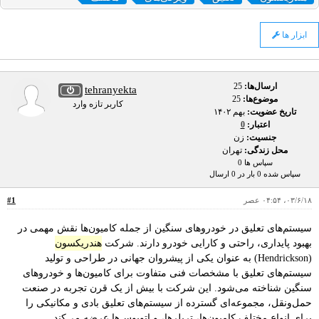
ابزار ها
ارسال‌ها:
25
tehranyekta
موضوع‌ها:
25
کاربر تازه وارد
تاریخ عضویت:
بهم ۱۴۰۲
اعتبار:
0
جنسیت:
زن
محل زندگی:
تهران
سپاس ها 0
سپاس شده 0 بار در 0 ارسال
۰۳/۶/۱۸، ۰۴:۵۴ عصر
#1
سیستم‌های تعلیق در خودروهای سنگین از جمله کامیون‌ها نقش مهمی در
بهبود پایداری، راحتی و کارایی خودرو دارند. شرکت
هندریکسون
(Hendrickson) به عنوان یکی از پیشروان جهانی در طراحی و تولید
سیستم‌های تعلیق با مشخصات فنی متفاوت برای کامیون‌ها و خودروهای
سنگین شناخته می‌شود. این شرکت با بیش از یک قرن تجربه در صنعت
حمل‌ونقل، مجموعه‌ای گسترده از سیستم‌های تعلیق بادی و مکانیکی را
برای انواع مختلف کامیون‌ها، تریلرها، و اتوبوس‌ها عرضه می‌کند.