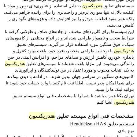
سیستم‌های تعلیق
هندریکسون
به دلیل استفاده از فناوری‌های نوین و مواد با
کیفیت بالا، نه تنها سواری نرم‌تر و راحت‌تری را برای راننده فراهم می‌کنند،
بلکه عمر مفید قطعات خودرو را نیز افزایش داده و هزینه‌های نگهداری را
کاهش می‌دهند.
این سیستم‌ها برای کاربردهای مختلف از جاده‌های صاف و طولانی گرفته تا
شرایط سخت و ناهموار طراحی شده‌اند و در انواع مختلفی از کامیون‌های
سبک تا فوق سنگین مورد استفاده قرار می‌گیرند. سیستم‌های تعلیق
هندریکسون
با توجه به طراحی منحصربه‌فرد خود، باعث بهبود کنترل و
پایداری خودرو، کاهش لرزش و صداهای مزاحم، و افزایش ایمنی در حین
رانندگی می‌شوند. این مزایا باعث شده‌اند تا سیستم‌های تعلیق
هندریکسون
به یک انتخاب محبوب و مورد اعتماد در بین تولیدکنندگان و اپراتورهای
کامیون‌های سنگین در سراسر جهان تبدیل شوند. در ادامه با دیدن لینک ها
برای شما امکان پذیر نیست. لطفا
ثبت نام کنید
یا
وارد حساب خود شوید
تا
بتوانید لینک ها را ببینید.
تهران یکتا همراه باشید تا شما را با مشخصات فنی انواع سیستم تعلیق
هندریکسون
آشنا کنیم
مشخصات فنی انواع سیستم تعلیق
هندریکسون
سیستم تعلیق Hendrickson HAS
نوع: بادی