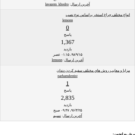
آخرین ارسال
:
lavazem_khodro
انواع مختلف چراغ استخر براساس نوع نصب
lemonn
0
پاسخ
1,367
بازدید
۹۸/۹/۱۵، ۰۱:۱۵ عصر
آخرین ارسال
:
lemonn
مزايا و معايب روش هاي مختلف سفيد کردن دندان
parhamdentist
1
پاسخ
2,835
بازدید
۹۶/۳/۲۵، ۰۹:۴۷ صبح
آخرین ارسال
:
نسیم
پرش به انجمن: