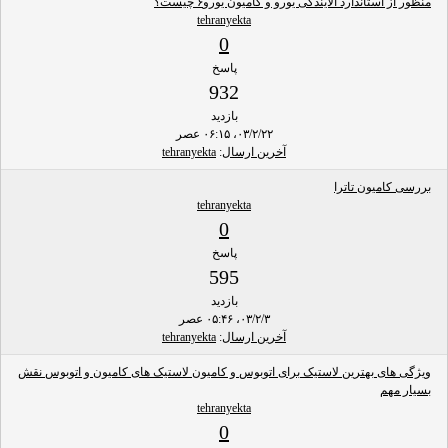
منظور از استاندارد آلایندگی یورو و کامیون یورو۶ چیست؟
tehranyekta
0
پاسخ
932
بازدید
۰۳/۲/۲۲، ۰۶:۱۵ عصر
آخرین ارسال
:
tehranyekta
بررسی کامیون تاترا
tehranyekta
0
پاسخ
595
بازدید
۰۳/۲/۳، ۰۵:۴۶ عصر
آخرین ارسال
:
tehranyekta
ویژگی های بهترین لاستیک برای اتوبوس و کامیون لاستیک های کامیون و اتوبوس نقش
بسیار مهم
tehranyekta
0