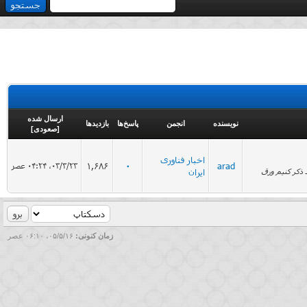
ارسال شده
نویسنده
انجمن
پاسخ‌ها
بازدید‌ها
[
صعودی
]
اخبار فناوری
1,686
0
arad
۰۳/۳/۲۳، ۰۴:۲۴ عصر
ی ال (High Pressure Laminate) فرمیکا است. در واقع باید ذکر کنیم ورق
ایران
زمان کنونی:
۰۵/۵/۱۶، ۰۶:۱۰ عصر