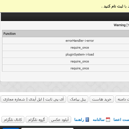
یا
ثبت نام کنید
.
Warning
[2
Function
errorHandler->error
require_once
pluginSystem->load
require_once
require_once
 دامنه
خرید هاست
پنل پیامک
آی پی ثابت | اپل آیدی | شماره مجازی
آپلود عکس
گروه تلگرام
کانال تلگرام
ست اعضا
سالنامه
راهنما