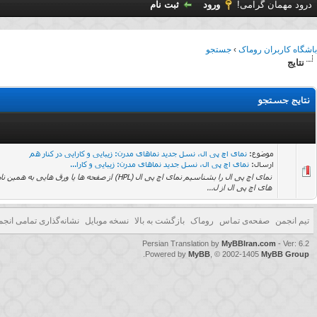
درود مهمان گرامی!
ورود
ثبت نام
باشگاه کاربران روماک
›
جستجو
نتایج
نتایج جستجو
موضوع:
نمای اچ پی ال، نسل جدید نماهای مدرن: زیبایی و کارایی در کنار هم
ارسال:
نمای اچ پی ال، نسل جدید نماهای مدرن: زیبایی و کارا...
های اچ پی ال از ل...
تیم انجمن
صفحه‌ی تماس
روماک
بازگشت به بالا
نسخه موبایل
نشانه‌گذاری تمامی انجم
Persian Translation by
MyBBIran.com
- Ver: 6.2
.
Powered by
MyBB
, © 2002-1405
MyBB Group