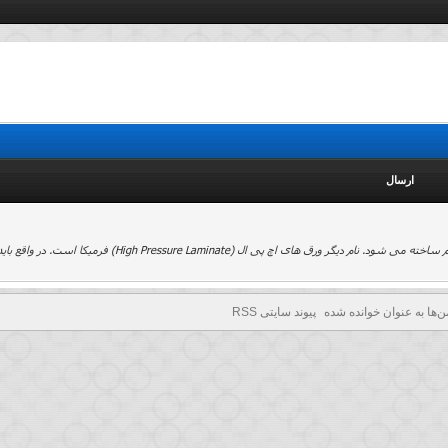
ارسال
نمای اچ پی ال را بشناسیم نمای اچ پی ال (HPL) از صفحه ها یا ورق هایی به همین نام ساخته می شود. نام دیگر ورق های اچ پ
ن‌ها به عنوان خوانده شده
پیوند سایتی RSS