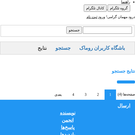
راهنما
گروه تلگرام
کانال تلگرام
درود مهمان گرامی!
ورود
ثبت نام
باشگاه کاربران روماک
جستجو
نتایج
نتایج جستجو
صفحه‌ها (4):
1
2
3
4
بعدی
ارسال
نویسنده
انجمن
پاسخ‌ها
بازدید‌ها