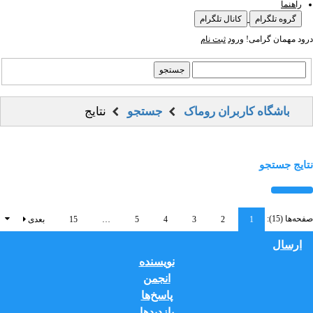
راهنما
گروه تلگرام
کانال تلگرام
درود مهمان گرامی!
ورود
ثبت نام
باشگاه کاربران روماک
جستجو
نتایج
نتایج جستجو
صفحه‌ها (15):
1
2
3
4
5
…
15
بعدی
ارسال
نویسنده
انجمن
پاسخ‌ها
بازدید‌ها