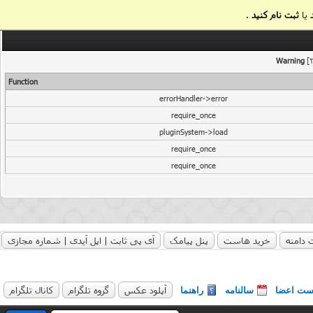
یا
ثبت نام کنید
.
Warning
[2
Function
errorHandler->error
require_once
pluginSystem->load
require_once
require_once
 دامنه
خرید هاست
پنل پیامک
آی پی ثابت | اپل آیدی | شماره مجازی
آپلود عکس
گروه تلگرام
کانال تلگرام
ست اعضا
سالنامه
راهنما