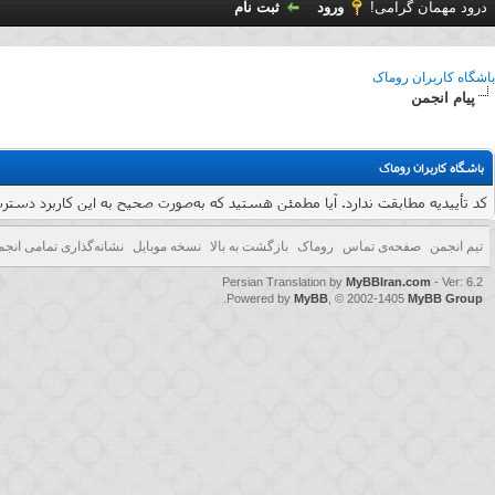
درود مهمان گرامی!
ورود
ثبت نام
باشگاه کاربران روماک
پیام انجمن
باشگاه کاربران روماک
کد تأییدیه مطابقت ندارد. آیا مطمئن هستید که به‌صورت صحیح به این کاربرد دسترسی پ
تیم انجمن
صفحه‌ی تماس
روماک
بازگشت به بالا
نسخه موبایل
نشانه‌گذاری تمامی انجم
Persian Translation by
MyBBIran.com
- Ver: 6.2
.
Powered by
MyBB
, © 2002-1405
MyBB Group