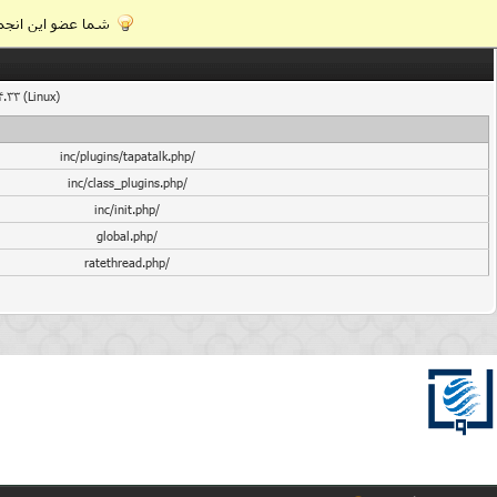
شما عضو این انجمن
4.33 (Linux)
/inc/plugins/tapatalk.php
/inc/class_plugins.php
/inc/init.php
/global.php
/ratethread.php