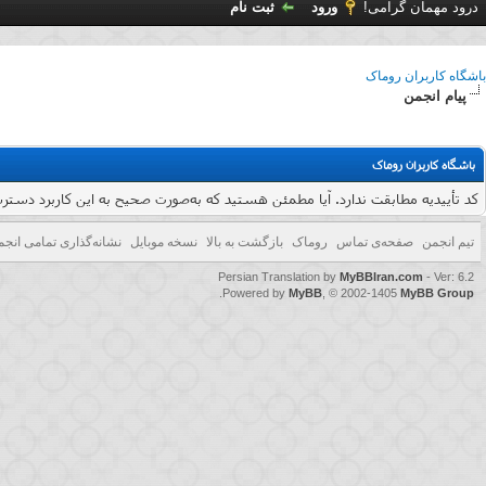
درود مهمان گرامی!
ورود
ثبت نام
باشگاه کاربران روماک
پیام انجمن
باشگاه کاربران روماک
کد تأییدیه مطابقت ندارد. آیا مطمئن هستید که به‌صورت صحیح به این کاربرد دسترسی پ
تیم انجمن
صفحه‌ی تماس
روماک
بازگشت به بالا
نسخه موبایل
نشانه‌گذاری تمامی انجم
Persian Translation by
MyBBIran.com
- Ver: 6.2
.
Powered by
MyBB
, © 2002-1405
MyBB Group