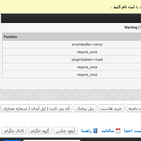
یا
ثبت نام کنید
.
Warning
[2
Function
errorHandler->error
require_once
pluginSystem->load
require_once
require_once
 دامنه
خرید هاست
پنل پیامک
آی پی ثابت | اپل آیدی | شماره مجازی
آپلود عکس
گروه تلگرام
کانال تلگرام
ست اعضا
سالنامه
راهنما