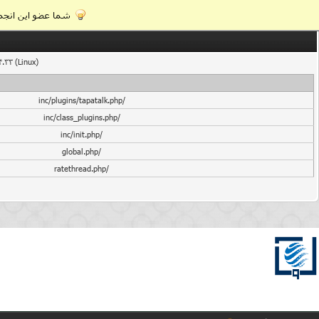
شما عضو این انجمن
4.33 (Linux)
/inc/plugins/tapatalk.php
/inc/class_plugins.php
/inc/init.php
/global.php
/ratethread.php