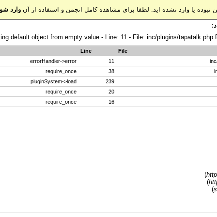
نبوده یا وارد نشده اید. لطفا برای مشاهده کامل انجمن و استفاده از آن
وارد شوی
د:
ing default object from empty value - Line: 11 - File: inc/plugins/tapatalk.php
Line
File
errorHandler->error
11
require_once
38
pluginSystem->load
239
require_once
20
require_once
16
)
htt
)
ht
)