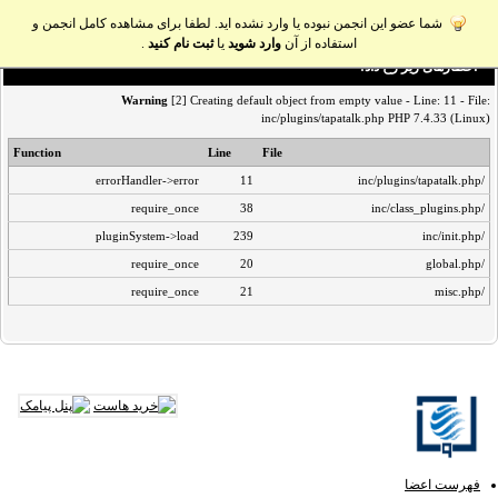
شما عضو این انجمن نبوده یا وارد نشده اید. لطفا برای مشاهده کامل انجمن و
استفاده از آن
وارد شوید
یا
ثبت نام کنید
.
اخطار‌های زیر رخ داد:
Warning
[2] Creating default object from empty value - Line: 11 - File:
inc/plugins/tapatalk.php PHP 7.4.33 (Linux)
Function
Line
File
errorHandler->error
11
/inc/plugins/tapatalk.php
require_once
38
/inc/class_plugins.php
pluginSystem->load
239
/inc/init.php
require_once
20
/global.php
require_once
21
/misc.php
فهرست اعضا