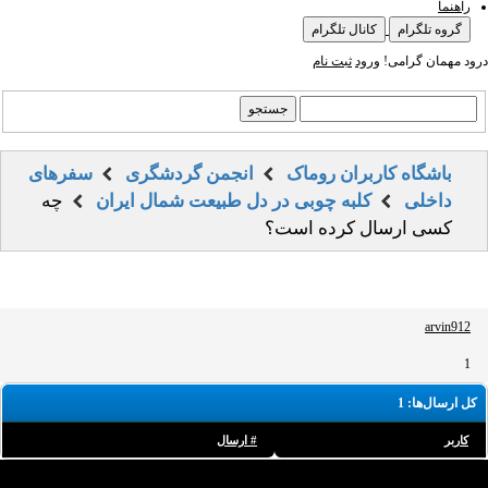
راهنما
گروه تلگرام
کانال تلگرام
درود مهمان گرامی!
ورود
ثبت نام
باشگاه کاربران روماک
انجمن گردشگری
سفرهای
داخلی
کلبه چوبی در دل طبیعت شمال ایران
چه
کسی ارسال کرده است؟
arvin912
1
کل ارسال‌ها: 1
کاربر
# ارسال