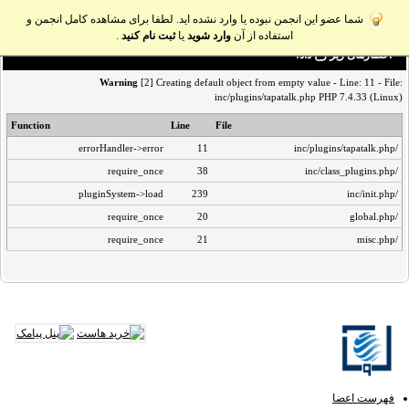
شما عضو این انجمن نبوده یا وارد نشده اید. لطفا برای مشاهده کامل انجمن و
استفاده از آن
وارد شوید
یا
ثبت نام کنید
.
اخطار‌های زیر رخ داد:
Warning
[2] Creating default object from empty value - Line: 11 - File:
inc/plugins/tapatalk.php PHP 7.4.33 (Linux)
Function
Line
File
errorHandler->error
11
/inc/plugins/tapatalk.php
require_once
38
/inc/class_plugins.php
pluginSystem->load
239
/inc/init.php
require_once
20
/global.php
require_once
21
/misc.php
فهرست اعضا