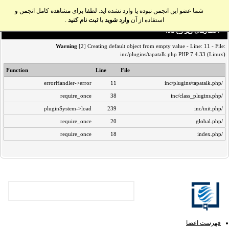
شما عضو این انجمن نبوده یا وارد نشده اید. لطفا برای مشاهده کامل انجمن و
استفاده از آن
وارد شوید
یا
ثبت نام کنید
.
اخطار‌های زیر رخ داد:
Warning
[2] Creating default object from empty value - Line: 11 - File:
inc/plugins/tapatalk.php PHP 7.4.33 (Linux)
Function
Line
File
errorHandler->error
11
/inc/plugins/tapatalk.php
require_once
38
/inc/class_plugins.php
pluginSystem->load
239
/inc/init.php
require_once
20
/global.php
require_once
18
/index.php
فهرست اعضا