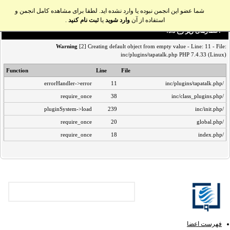
شما عضو این انجمن نبوده یا وارد نشده اید. لطفا برای مشاهده کامل انجمن و
استفاده از آن
وارد شوید
یا
ثبت نام کنید
.
اخطار‌های زیر رخ داد:
Warning
[2] Creating default object from empty value - Line: 11 - File:
inc/plugins/tapatalk.php PHP 7.4.33 (Linux)
Function
Line
File
errorHandler->error
11
/inc/plugins/tapatalk.php
require_once
38
/inc/class_plugins.php
pluginSystem->load
239
/inc/init.php
require_once
20
/global.php
require_once
18
/index.php
فهرست اعضا