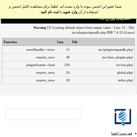
شما عضو این انجمن نبوده یا وارد نشده اید. لطفا برای مشاهده کامل انجمن و
استفاده از آن
وارد شوید
یا
ثبت نام کنید
.
اخطار‌های زیر رخ داد:
Warning
[2] Creating default object from empty value - Line: 11 - File:
inc/plugins/tapatalk.php PHP 7.4.33 (Linux)
Function
Line
File
errorHandler->error
11
/inc/plugins/tapatalk.php
require_once
38
/inc/class_plugins.php
pluginSystem->load
239
/inc/init.php
require_once
20
/global.php
require_once
18
/index.php
فهرست اعضا