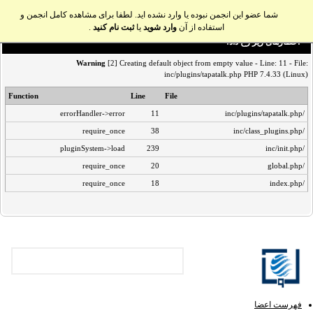
شما عضو این انجمن نبوده یا وارد نشده اید. لطفا برای مشاهده کامل انجمن و
استفاده از آن
وارد شوید
یا
ثبت نام کنید
.
اخطار‌های زیر رخ داد:
Warning
[2] Creating default object from empty value - Line: 11 - File:
inc/plugins/tapatalk.php PHP 7.4.33 (Linux)
Function
Line
File
errorHandler->error
11
/inc/plugins/tapatalk.php
require_once
38
/inc/class_plugins.php
pluginSystem->load
239
/inc/init.php
require_once
20
/global.php
require_once
18
/index.php
فهرست اعضا