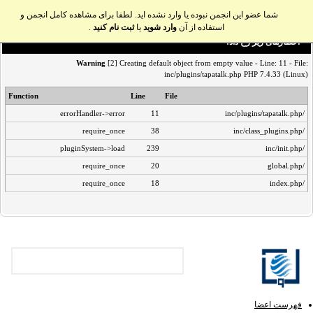
شما عضو این انجمن نبوده یا وارد نشده اید. لطفا برای مشاهده کامل انجمن و
استفاده از آن
وارد شوید
یا
ثبت نام کنید
.
اخطار‌های زیر رخ داد:
Warning
[2] Creating default object from empty value - Line: 11 - File:
inc/plugins/tapatalk.php PHP 7.4.33 (Linux)
Function
Line
File
errorHandler->error
11
/inc/plugins/tapatalk.php
require_once
38
/inc/class_plugins.php
pluginSystem->load
239
/inc/init.php
require_once
20
/global.php
require_once
18
/index.php
فهرست اعضا