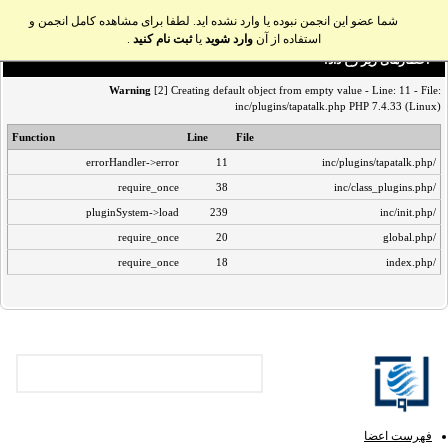
شما عضو این انجمن نبوده یا وارد نشده اید. لطفا برای مشاهده کامل انجمن و
استفاده از آن
وارد شوید
یا
ثبت نام کنید
.
اخطار‌های زیر رخ داد:
Warning
[2] Creating default object from empty value - Line: 11 - File:
inc/plugins/tapatalk.php PHP 7.4.33 (Linux)
Function
Line
File
errorHandler->error
11
/inc/plugins/tapatalk.php
require_once
38
/inc/class_plugins.php
pluginSystem->load
239
/inc/init.php
require_once
20
/global.php
require_once
18
/index.php
فهرست اعضا