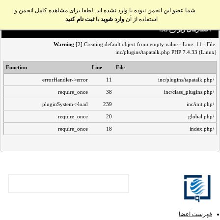
شما عضو این انجمن نبوده یا وارد نشده اید. لطفا برای مشاهده کامل انجمن و
استفاده از آن
وارد شوید
یا
ثبت نام کنید
.
اخطار‌های زیر رخ داد:
Warning
[2] Creating default object from empty value - Line: 11 - File:
inc/plugins/tapatalk.php PHP 7.4.33 (Linux)
Function
Line
File
errorHandler->error
11
/inc/plugins/tapatalk.php
require_once
38
/inc/class_plugins.php
pluginSystem->load
239
/inc/init.php
require_once
20
/global.php
require_once
18
/index.php
فهرست اعضا