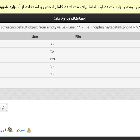
 نبوده یا وارد نشده اید. لطفا برای مشاهده کامل انجمن و استفاده از آن
وارد شوید
اخطار‌های زیر رخ داد:
] Creating default object from empty value - Line: 11 - File: inc/plugins/tapatalk.php PHP 7.
Line
File
11
38
239
20
30
ثبت
سردر
فهر