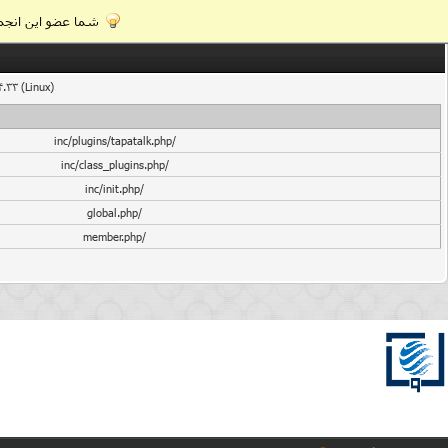
شما عضو این انجمن
4.33 (Linux)
/inc/plugins/tapatalk.php
/inc/class_plugins.php
/inc/init.php
/global.php
/member.php