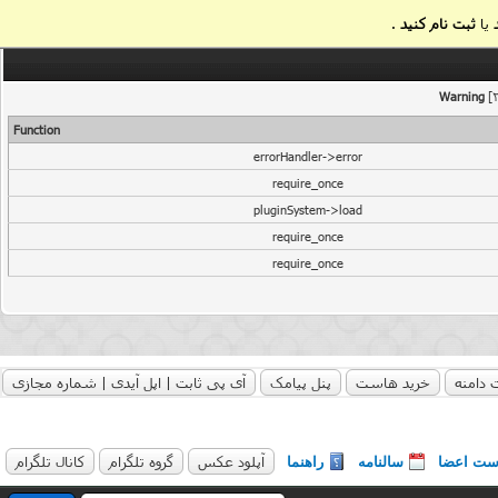
یا
ثبت نام کنید
.
Warning
[2
Function
errorHandler->error
require_once
pluginSystem->load
require_once
require_once
 دامنه
خرید هاست
پنل پیامک
آی پی ثابت | اپل آیدی | شماره مجازی
آپلود عکس
گروه تلگرام
کانال تلگرام
ست اعضا
سالنامه
راهنما