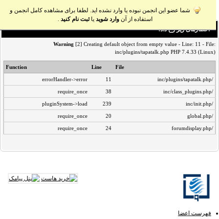
شما عضو این انجمن نبوده یا وارد نشده اید. لطفا برای مشاهده کامل انجمن و
استفاده از آن
وارد شوید
یا
ثبت نام کنید
.
اخطار‌های زیر رخ داد:
Warning
[2] Creating default object from empty value - Line: 11 - File:
inc/plugins/tapatalk.php PHP 7.4.33 (Linux)
Function
Line
File
errorHandler->error
11
/inc/plugins/tapatalk.php
require_once
38
/inc/class_plugins.php
pluginSystem->load
239
/inc/init.php
require_once
20
/global.php
require_once
24
/forumdisplay.php
فهرست اعضا