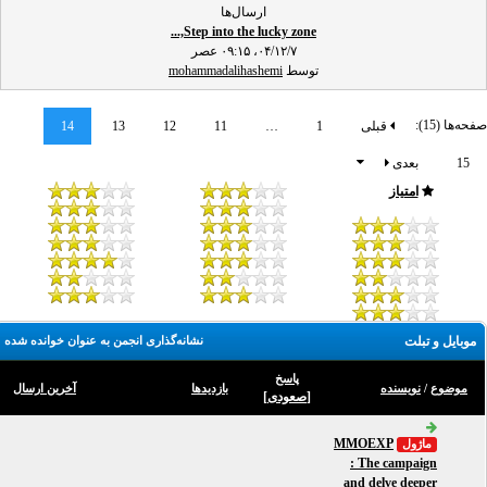
ارسال‌ها
Step into the lucky zone,...
۰۴/۱۲/۷، ۰۹:۱۵ عصر
توسط
mohammadalihashemi
حه‌ها (15):
قبلی
1
…
11
12
13
14
15
بعدی
امتیاز
موبایل و تبلت
نشانه‌گذاری انجمن به عنوان خوانده شده
پاسخ
موضوع
/
نویسنده
بازدید‌ها
آخرین ارسال
[
صعودی
]
MMOEXP
ماژول
: The campaign
and delve deeper