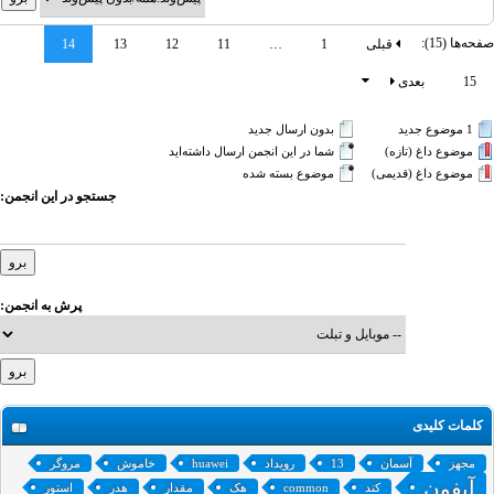
حه‌ها (15):
قبلی
1
…
11
12
13
14
15
بعدی
1 موضوع جدید‌
بدون ارسال جدید‌
موضوع داغ (تازه‌)
شما در این انجمن ارسال داشته‌اید
موضوع داغ (قدیمی)
موضوع بسته شده
جستجو در این انجمن:
پرش به انجمن:
کلمات کلیدی
مجهز
آسمان
13
رویداد
huawei
خاموش
مروگر
آیفون
کند
common
هک
مقدار
هدر
استور