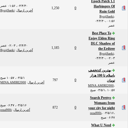
Epoch Patch 1.1
۰۳/۴/۳۰، ۰۱:۵۶ عصر
Harbingers Of
1,250
0
آخرین ارسال
:
RyujiSaeki
Ruin Gold
RyujiSaeki
،
۰۳/۴/۳۰، ۰۱:۵۶
عصر
Best Place To
Enjoy Elden Ring
DLC ​​Shadow of
۰۳/۴/۳۰، ۰۲:۰۳ عصر
1,185
0
the Erdtree
آخرین ارسال
:
RyujiSaeki
RyujiSaeki
،
۰۳/۴/۳۰، ۰۲:۰۳
عصر
بهترین کدتخفیف
باسلام تا 100 هزار
۰۳/۵/۱، ۱۰:۵۷ صبح
797
0
تومان
آخرین ارسال
:
MINA.AMIRI2000
MINA.AMIRI2000
،
۰۳/۵/۱، ۱۰:۵۷ صبح
Search Prettys
Womans from
۰۳/۵/۱۶، ۰۶:۴۷ صبح
872
0
your city for night
آخرین ارسال
:
reza900i
reza900i
،
۰۳/۵/۱۶،
۰۶:۴۷ صبح
What U Need