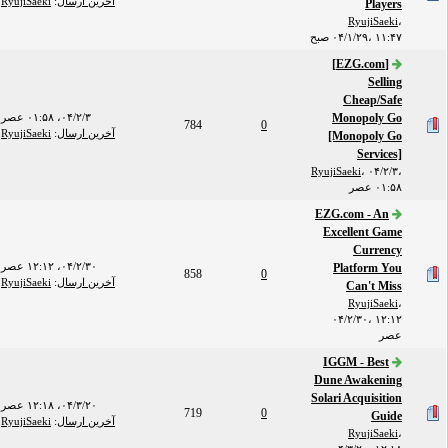
آخرین ارسال
:
RyujiSaeki
Players
RyujiSaeki
،
۰۴/۱/۲۹، ۱۱:۴۷ صبح
[EZG.com]
Selling
Cheap/Safe
Monopoly Go
۰۴/۲/۳، ۰۱:۵۸ عصر
784
0
آخرین ارسال
:
RyujiSaeki
[Monopoly Go
Services]
RyujiSaeki
،
۰۴/۲/۳،
۰۱:۵۸ عصر
EZG.com - An
Excellent Game
Currency
۰۴/۲/۳۰، ۱۲:۱۲ عصر
Platform You
858
0
آخرین ارسال
:
RyujiSaeki
Can't Miss
RyujiSaeki
،
۰۴/۲/۳۰، ۱۲:۱۲
عصر
IGGM - Best
Dune Awakening
Solari Acquisition
۰۴/۳/۲۰، ۱۲:۱۸ عصر
719
0
Guide
آخرین ارسال
:
RyujiSaeki
RyujiSaeki
،