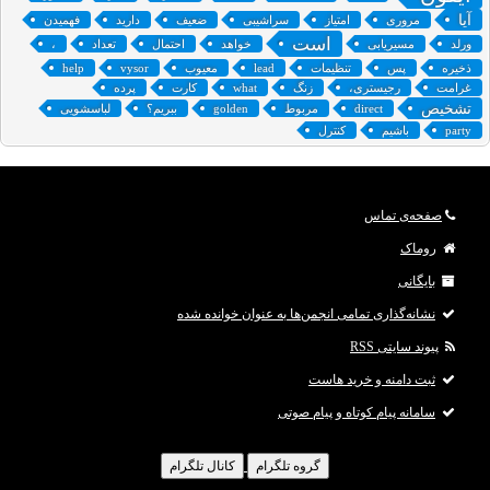
آیا
مروری
امتیاز
سراشیبی
ضعیف
دارید
فهمیدن
است
ورلد
مسیریابی
خواهد
احتمال
تعداد
،
ذخیره
پس
تنظیمات
lead
معیوب
vysor
help
غرامت
رجیستری،
زنگ
what
کارت‌
پرده
تشخیص
direct
مربوط
golden
ببریم؟
لباسشویی
party
باشیم
کنترل
صفحه‌ی تماس
روماک
بایگانی
نشانه‌گذاری تمامی انجمن‌ها به عنوان خوانده شده
پیوند سایتی RSS
ثبت دامنه و خرید هاست
سامانه پیام کوتاه و پیام صوتی
گروه تلگرام
کانال تلگرام